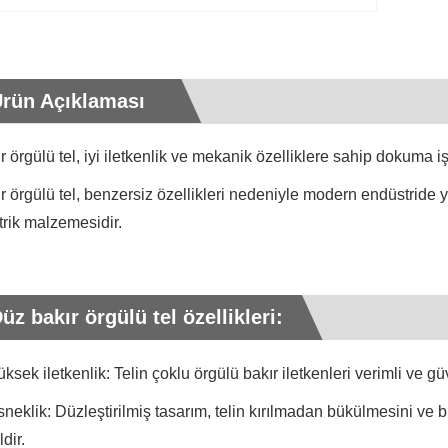
rün Açıklaması
r örgülü tel, iyi iletkenlik ve mekanik özelliklere sahip dokuma iş
r örgülü tel, benzersiz özellikleri nedeniyle modern endüstride ya
trik malzemesidir.
üz bakır örgülü tel özellikleri:
üksek iletkenlik: Telin çoklu örgülü bakır iletkenleri verimli ve güve
sneklik: Düzleştirilmiş tasarım, telin kırılmadan bükülmesini ve 
ldir.