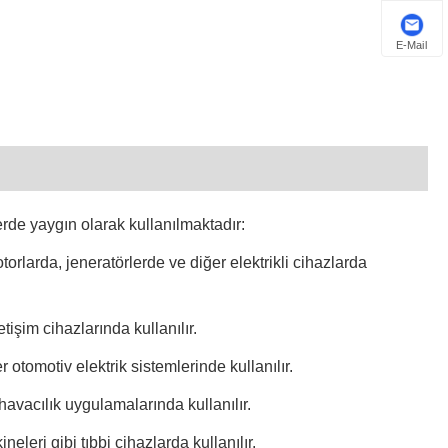
Euskal
E-Mail
Azərbaycan
Slovenský jazyk
Македонски
Lietuvos
erde yaygın olarak kullanılmaktadır:
Eesti Keel
torlarda, jeneratörlerde ve diğer elektrikli cihazlarda
Română
işim cihazlarında kullanılır.
Slovenski
 otomotiv elektrik sistemlerinde kullanılır.
मराठी
havacılık uygulamalarında kullanılır.
Srpski језик
eleri gibi tıbbi cihazlarda kullanılır.