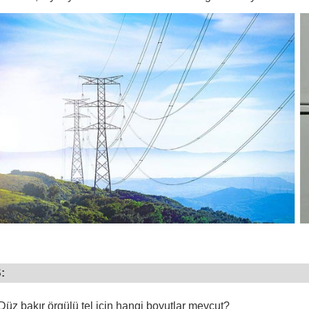
:
Düz bakır örgülü tel için hangi boyutlar mevcut?