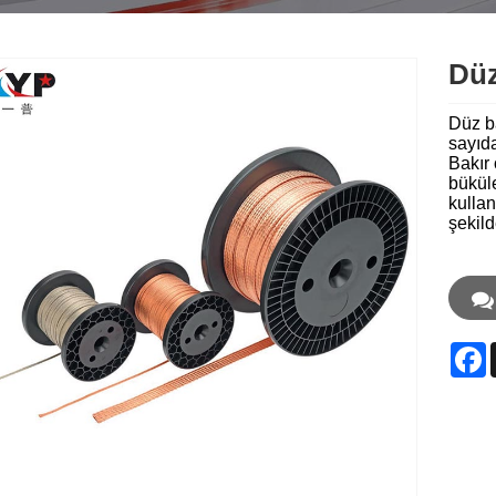
Düz
Düz ba
sayıda
Bakır 
büküle
kullan
şekild
F