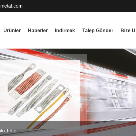
metal.com
Ürünler
Haberler
İndirmek
Talep Gönder
Bize U
lü Teller