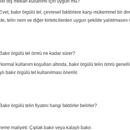
Tel dış mekan kullanımı için uygun mu?
Evet, bakır örgülü tel, çevresel faktörlere karşı mükemmel bir d
ikte, telin nem ve diğer kirleticilerden uygun şekilde yalıtılması
Bakır örgülü tel ömrü ne kadar sürer?
Normal kullanım koşulları altında, bakır örgülü telin ömrü genelli
ylı bakır örgülü tel kullanılması önerilir.
Bakır örgülü telin fiyatını hangi faktörler belirler?
eme maliyeti: Çıplak bakır veya kalaylı bakır.