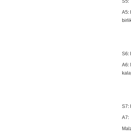
S5: 
A5: 
birl
S6: 
A6: 
kala
S7: 
A7:
Malz