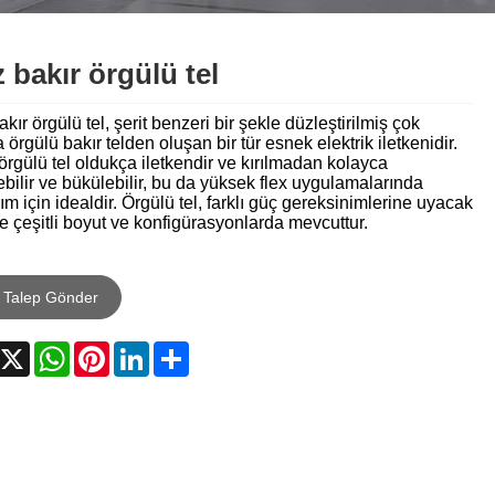
Nederlands
ภาษาไทย
 bakır örgülü tel
Polski
kır örgülü tel, şerit benzeri bir şekle düzleştirilmiş çok
 örgülü bakır telden oluşan bir tür esnek elektrik iletkenidir.
한국어
örgülü tel oldukça iletkendir ve kırılmadan kolayca
bilir ve bükülebilir, bu da yüksek flex uygulamalarında
ım için idealdir. Örgülü tel, farklı güç gereksinimlerine uyacak
Svenska
e çeşitli boyut ve konfigürasyonlarda mevcuttur.
magyar
Talep Gönder
Malay
acebook
X
WhatsApp
Pinterest
LinkedIn
Share
বাংলা ভাষার
Dansk
Suomi