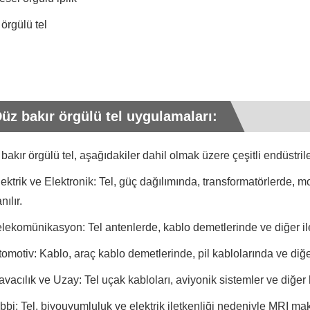
örgülü tel
üz bakır örgülü tel uygulamaları:
bakır örgülü tel, aşağıdakiler dahil olmak üzere çeşitli endüstril
lektrik ve Elektronik: Tel, güç dağılımında, transformatörlerde, mo
nılır.
elekomünikasyon: Tel antenlerde, kablo demetlerinde ve diğer ilet
tomotiv: Kablo, araç kablo demetlerinde, pil kablolarında ve diğer
avacılık ve Uzay: Tel uçak kabloları, aviyonik sistemler ve diğer 
ıbbi: Tel, biyouyumluluk ve elektrik iletkenliği nedeniyle MRI makin