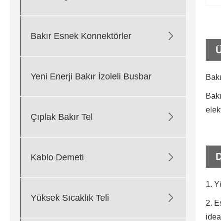

Bakır Esnek Konnektörler
Ü
Yeni Enerji Bakır İzoleli Busbar
Bakı
Bakı
elek

Çıplak Bakır Tel
D

Kablo Demeti
1. Y

Yüksek Sıcaklık Teli
2. E
idea