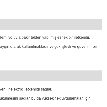
हिन्दी
Pilipino
Türkçe
Gaeilge
lemi yoluyla bakır telden yapılmış esnek bir iletkendir.
العربية
ygın olarak kullanılmaktadır ve çok işlevli ve güvenilir bir
Indonesia
Norsk‎
تمل
český
nilir elektrik iletkenliği sağlar.
ελληνικά
bükülmesini sağlar, bu da yüksek flex uygulamaları için
український