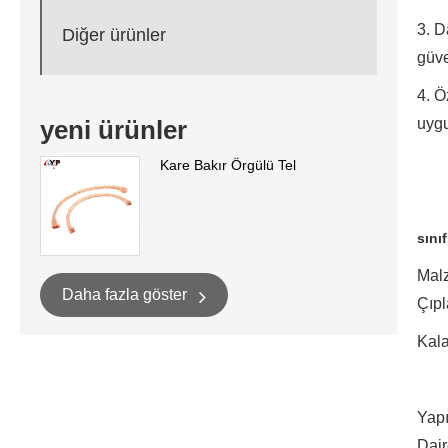
3. D
Diğer ürünler
güve
4. Ö
uygu
yeni ürünler
Kare Bakır Örgülü Tel
sını
Malz
Daha fazla göster
Çıpl
Kala
Yapı
Dair