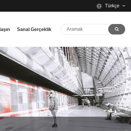
Türkçe
English
laşın
Sanal Gerçeklik
Español
Português
русский
Français
日本語
Deutsch
tiếng Việt
Italiano