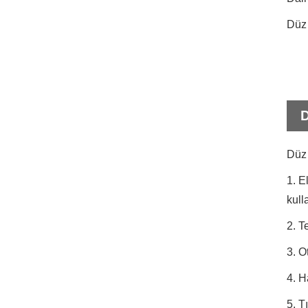
Düz 
D
Düz 
1. E
kulla
2. T
3. O
4. H
5. T