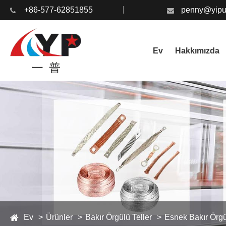
+86-577-62851855
penny@yipu
Ev
Hakkımızda
Ev
Ürünler
Bakır Örgülü Teller
Esnek Bakır Örgü