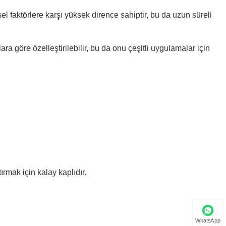
el faktörlere karşı yüksek dirence sahiptir, bu da uzun süreli
Javanese
فارسی
nlara göre özelleştirilebilir, bu da onu çeşitli uygulamalar için
தமிழ்
తెలుగు
नेपाली
Burmese
български
tırmak için kalay kaplıdır.
ລາວ
Latine
Қазақша
WhatsApp