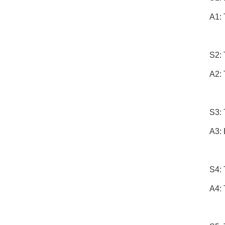
A1: 
S2: 
A2: 
S3: 
A3: 
S4: 
A4: 