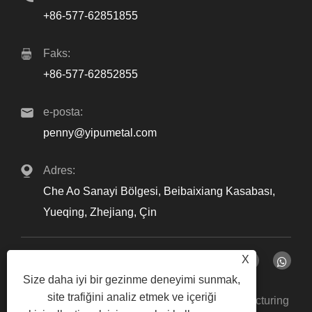
+86-577-62851855
Faks:
+86-577-62852855
e-posta:
penny@yipumetal.com
Adres:
Che Ao Sanayi Bölgesi, Beibaixiang Kasabası,
Yueqing, Zhejiang, Çin
X
Size daha iyi bir gezinme deneyimi sunmak,
site trafiğini analiz etmek ve içeriği
Telif Hakkı © 2024 Zhejiang Yipu Metal Manufacturing