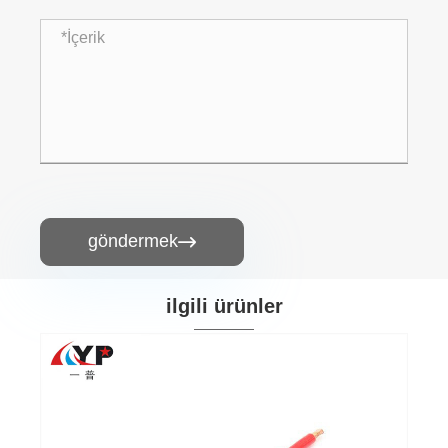
göndermek

ilgili ürünler
PVC Tel Kurşun Demeti Borusu
Daha fazla göster >>