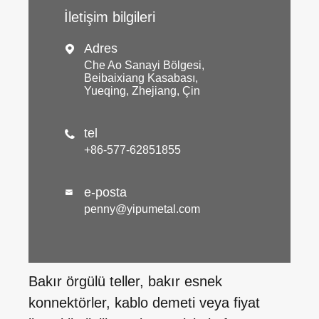
İletişim bilgileri
Adres

Che Ao Sanayi Bölgesi,
Beibaixiang Kasabası,
Yueqing, Zhejiang, Çin
tel

+86-577-62851855
e-posta

penny@yipumetal.com
Bakır örgülü teller, bakır esnek
konnektörler, kablo demeti veya fiyat