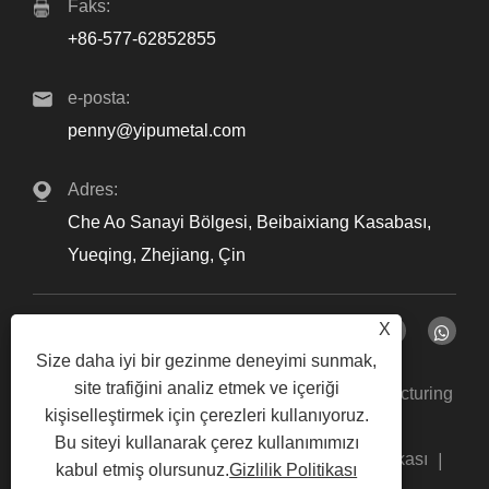
Faks:
+86-577-62852855
e-posta:
penny@yipumetal.com
Adres:
Che Ao Sanayi Bölgesi, Beibaixiang Kasabası,
Yueqing, Zhejiang, Çin
X
Size daha iyi bir gezinme deneyimi sunmak,
site trafiğini analiz etmek ve içeriği
Telif Hakkı © 2024 Zhejiang Yipu Metal Manufacturing
kişiselleştirmek için çerezleri kullanıyoruz.
Co., Ltd. Tüm Hakları Saklıdır.
Bu siteyi kullanarak çerez kullanımımızı
Links
Sitemap
RSS
XML
Gizlilik Politikası
|
|
|
|
|
kabul etmiş olursunuz.
Gizlilik Politikası